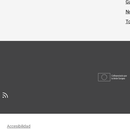
Ga
No
To
Accesibilidad