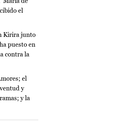
 ‘María de
cibido el
 Kirira junto
 ha puesto en
a contra la
mores; el
uventud y
ramas; y la