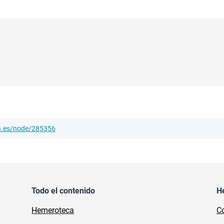
ha.es/node/285356
Todo el contenido
H
Hemeroteca
Co