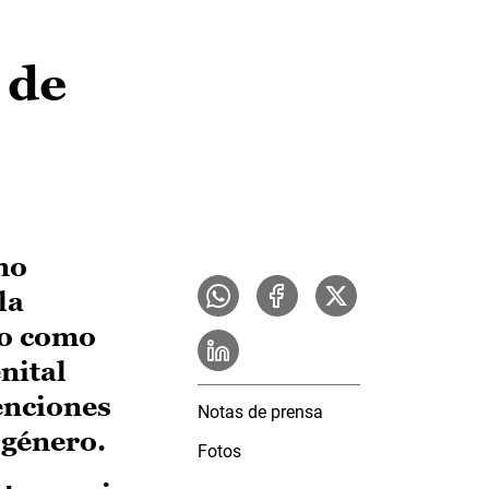
 de
no
la
to como
nital
enciones
Notas de prensa
 género.
Fotos