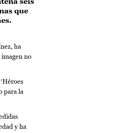
tena seis
onas que
es.
ínez, ha
a imagen no
a ‘Héroes
 para la
medidas
iedad y ha