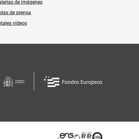
lerías de imágenes
tas de prensa
tales vídeos
Certificaciones o