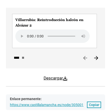
Villarrubia: Reintroducción halcón en
Vil
Alcázar 2
Alc
Audio file
Aud
Descargar
Enlace permanente:
https://www.castillalamancha.es/node/305001
Copiar