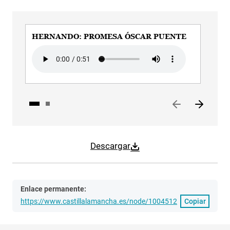
HERNANDO: PROMESA ÓSCAR PUENTE
HE
Audio file
Aud
Descargar
Enlace permanente:
https://www.castillalamancha.es/node/1004512
Copiar