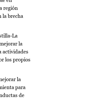
ble en
a región
n la brecha
tilla-La
mejorar la
a actividades
or los propios
mejorar la
amienta para
onductas de