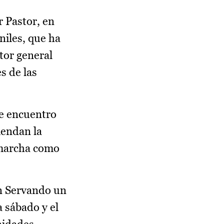
 Pastor, en
niles, que ha
ctor general
s de las
te encuentro
iendan la
 marcha como
an Servando un
 sábado y el