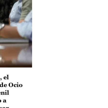
 el
 de Ocio
nil
o a
ear