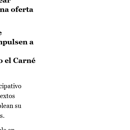
na oferta
e
mpulsen a
 el Carné
cipativo
textos
plean su
s.