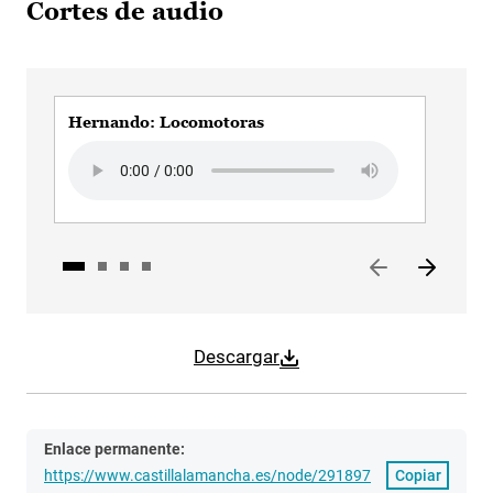
Cortes de audio
Hernando: Locomotoras
Nac
Audio file
Audi
Descargar
Enlace permanente:
https://www.castillalamancha.es/node/291897
Copiar