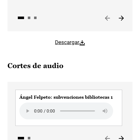
Descargar
Cortes de audio
Ángel Felpeto: subvenciones bibliotecas 1
Áng
Audio file
Aud