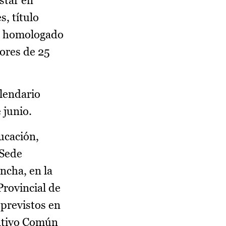
star en
s, título
 u homologado
yores de 25
alendario
 junio.
ducación,
 Sede
ncha, en la
 Provincial de
 previstos en
rativo Común