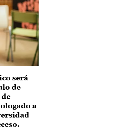
ico será
ulo de
 de
mologado a
versidad
cceso.