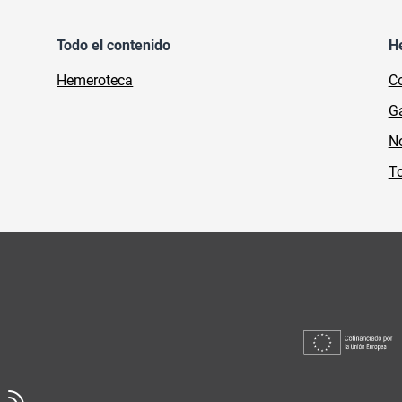
Todo el contenido
H
Hemeroteca
Co
Ga
No
To