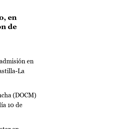
o, en
ón de
 admisión en
stilla-La
Mancha (DOCM)
día 10 de