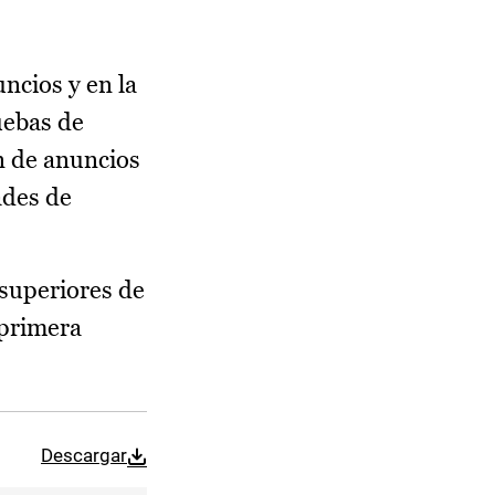
ncios y en la
uebas de
n de anuncios
ades de
 superiores de
 primera
Descargar