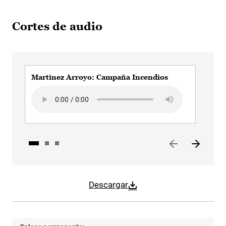
Cortes de audio
Martinez Arroyo: Campaña Incendios
Mar
Audio file
Audi
Descargar