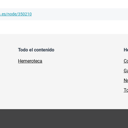
ha.es/node/350210
Todo el contenido
H
Hemeroteca
Co
Ga
No
To