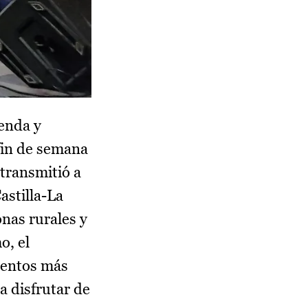
enda y
fin de semana
 transmitió a
astilla-La
onas rurales y
o, el
omentos más
a disfrutar de