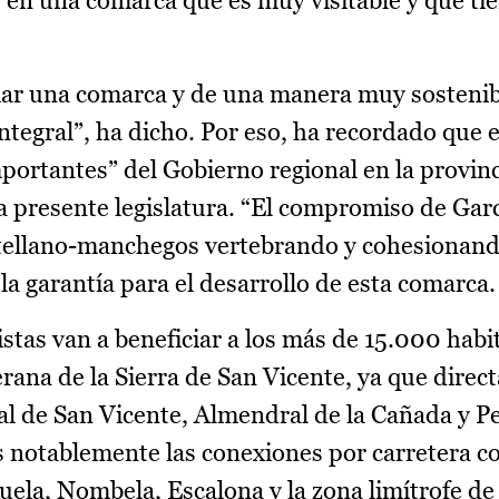
 en una comarca que es muy visitable y que tie
mar una comarca y de una manera muy sostenibl
integral”, ha dicho. Por eso, ha recordado que 
mportantes” del Gobierno regional en la provin
a presente legislatura. “El compromiso de Gar
stellano-manchegos vertebrando y cohesionand
la garantía para el desarrollo de esta comarca.
istas van a beneficiar a los más de 15.000 habi
erana de la Sierra de San Vicente, ya que dire
eal de San Vicente, Almendral de la Cañada y P
 notablemente las conexiones por carretera co
uela, Nombela, Escalona y la zona limítrofe de 