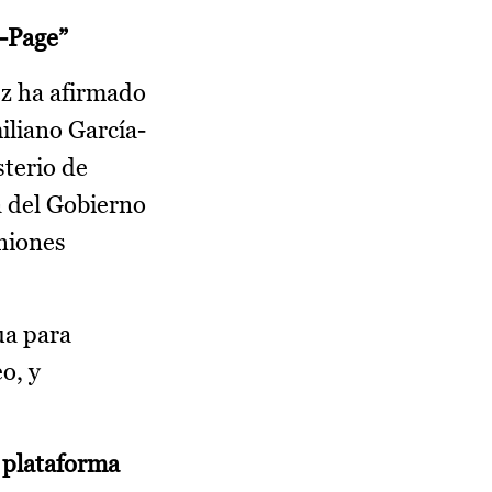
a-Page”
ez ha afirmado
iliano García-
sterio de
a del Gobierno
uniones
ua para
o, y
a plataforma