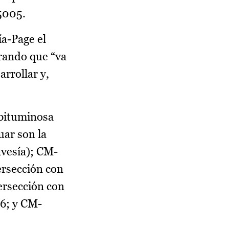
-5005.
ía-Page el
rando que “va
rrollar y,
 bituminosa
uar son la
avesía); CM-
ersección con
ersección con
6; y CM-