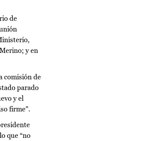
rio de
eunión
inisterio,
 Merino; y en
la comisión de
estado parado
evo y el
so firme”.
presidente
 lo que “no