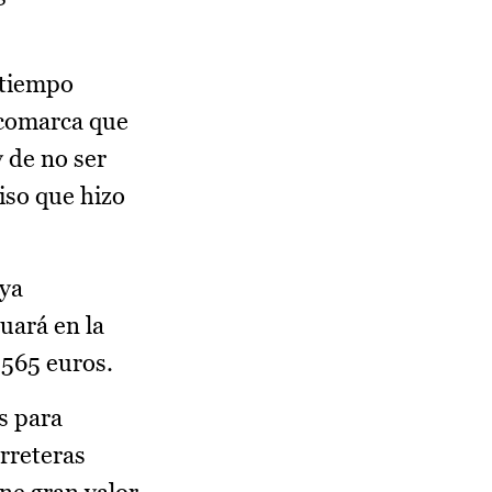
 tiempo
a comarca que
 de no ser
iso que hizo
aya
tuará en la
.565 euros.
s para
arreteras