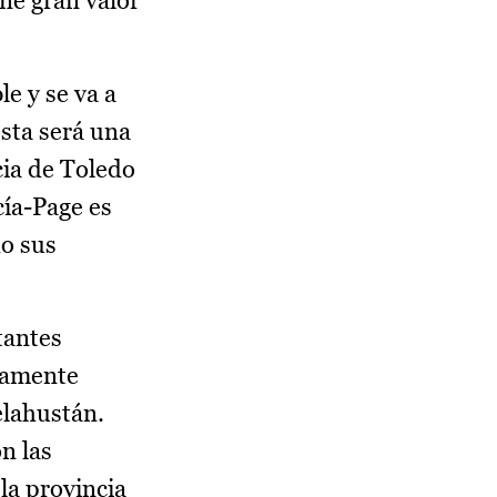
ne gran valor
e y se va a
esta será una
cia de Toledo
cía-Page es
o sus
tantes
ctamente
elahustán.
n las
la provincia