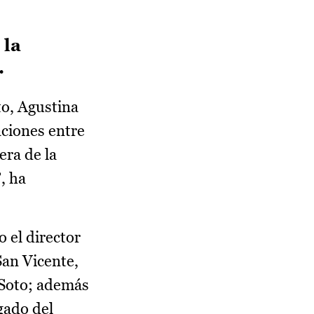
 la
.
o, Agustina
aciones entre
era de la
, ha
o el director
San Vicente,
-Soto; además
gado del