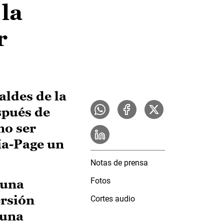
la
r
aldes de la
spués de
no ser
ía-Page un
Notas de prensa
Fotos
 una
ersión
Cortes audio
 una