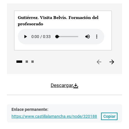
Gutiérrez. Visita Belvís. Formación del
Gut
profesorado
pro
Audio file
Audi
Descargar
Enlace permanente:
https://www.castillalamancha.es/node/320188
Copiar