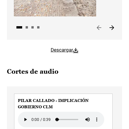
Descargar
Cortes de audio
PILAR CALLADO - IMPLICACIÓN
PI
GOBIERNO CLM
HE
Audio file
Aud