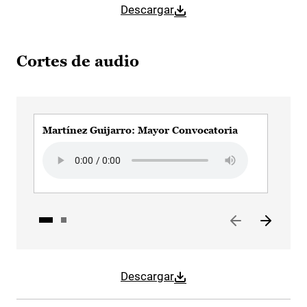
Descargar
Cortes de audio
Martínez Guijarro: Mayor Convocatoria
Mar
Audio file
Aud
Descargar