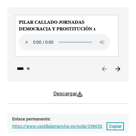
PILAR CALLADO JORNADAS
PI
DEMOCRACIA Y PROSTITUCIÓN 1
DE
Audio file
Aud
Descargar
Enlace permanente:
https://www.castillalamancha.es/node/298650
Copiar