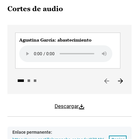
Cortes de audio
Agustina García: abastecimiento
Agu
Audio file
Audi
Descargar
Enlace permanente: