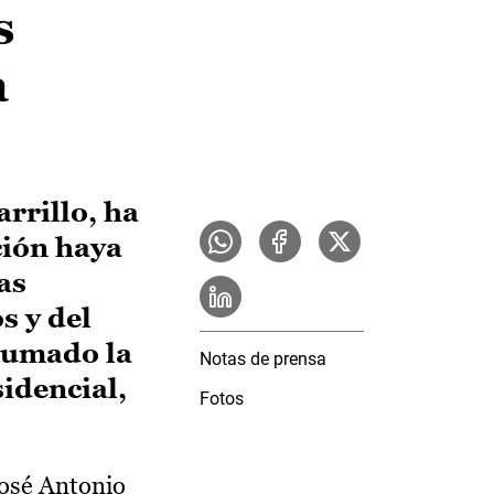
s
a
rrillo, ha
ción haya
as
s y del
 sumado la
Notas de prensa
sidencial,
Fotos
.
José Antonio