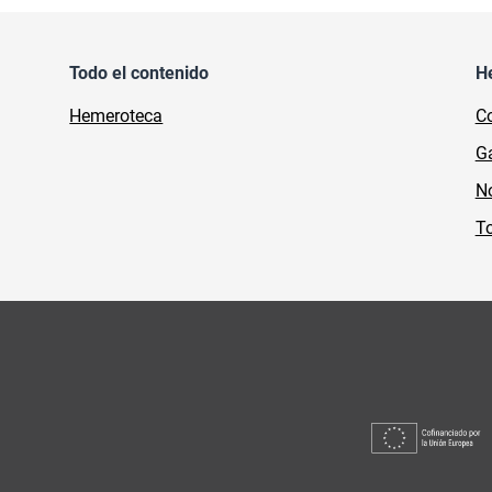
Todo el contenido
H
Hemeroteca
Co
Ga
No
To