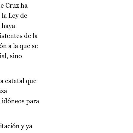
ue Cruz ha
 la Ley de
, haya
stentes de la
ón a la que se
al, sino
a estatal que
eza
s idóneos para
itación y ya