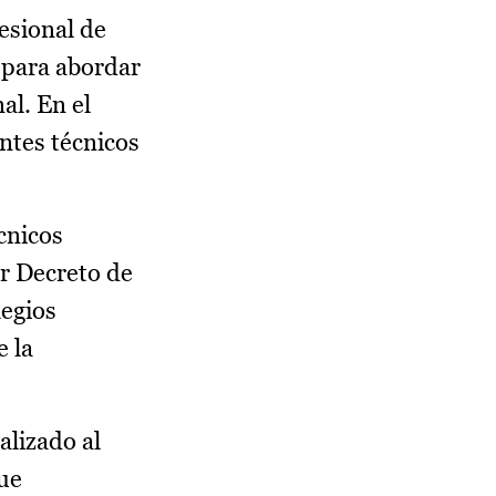
esional de
 para abordar
al. En el
ntes técnicos
cnicos
or Decreto de
legios
e la
alizado al
que