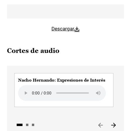
Descargar
Cortes de audio
Nacho Hernando: Expresiones de Interés
Nac
soci
Audio file
Audi