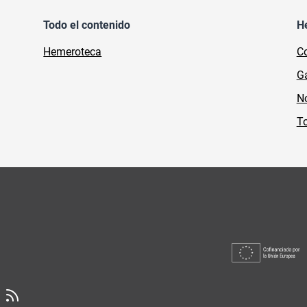
Todo el contenido
H
Hemeroteca
Co
Ga
No
To