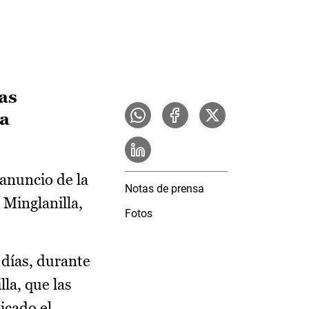
as
ra
 anuncio de la
Notas de prensa
 Minglanilla,
Fotos
 días, durante
la, que las
icado el