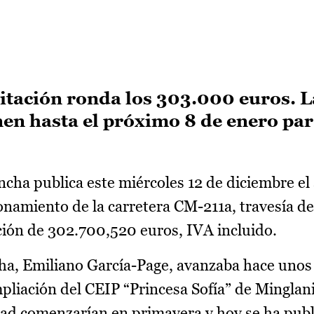
citación ronda los 303.000 euros. L
en hasta el próximo 8 de enero pa
ancha publica este miércoles 12 de diciembre el
ionamiento de la carretera CM-211a, travesía de
ción de 302.700,520 euros, IVA incluido.
ha, Emiliano García-Page, avanzaba hace unos
pliación del CEIP “Princesa Sofía” de Minglanil
idad comenzarían en primavera y hoy se ha publ