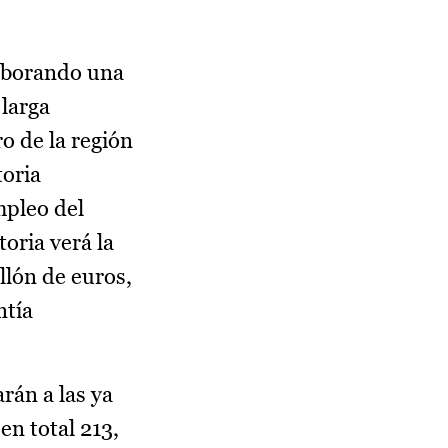
laborando una
larga
o de la región
toria
mpleo del
oria verá la
llón de euros,
ntía
rán a las ya
en total 213,