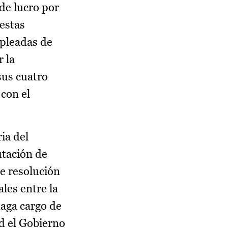
de lucro por
estas
mpleadas de
r la
sus cuatro
 con el
ia del
utación de
de resolución
les entre la
haga cargo de
ad el Gobierno