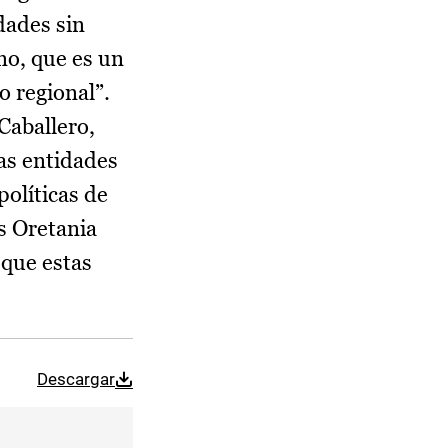
dades sin
no, que es un
 regional”.
Caballero,
las entidades
políticas de
s Oretania
 que estas
Descargar