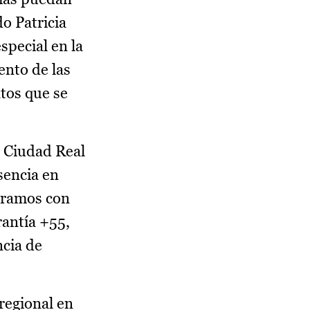
o Patricia
special en la
ento de las
atos que se
e Ciudad Real
sencia en
boramos con
rantía +55,
ncia de
regional en