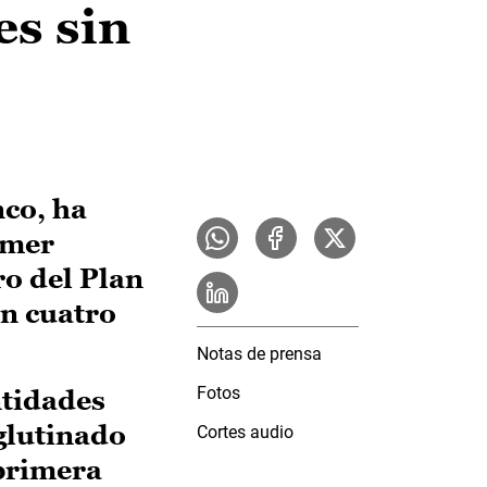
es sin
co, ha
imer
ro del Plan
en cuatro
Notas de prensa
Fotos
ntidades
glutinado
Cortes audio
 primera