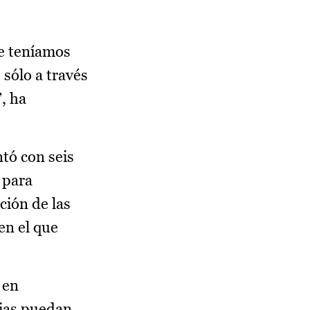
ue teníamos
 sólo a través
, ha
tó con seis
 para
ción de las
en el que
 en
rias puedan