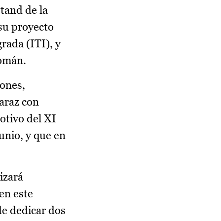
tand de la
su proyecto
grada (ITI), y
Román.
iones,
caraz con
motivo del XI
unio, y que en
izará
en este
de dedicar dos