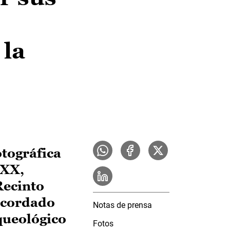
 la
tográfica
 XX,
Recinto
ecordado
Notas de prensa
queológico
Fotos