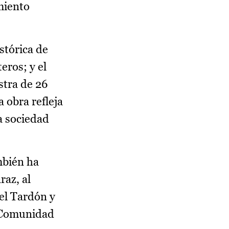
miento
stórica de
eros; y el
stra de 26
 obra refleja
la sociedad
mbién ha
raz, al
del Tardón y
a Comunidad