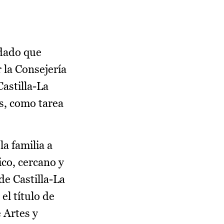
rdado que
 la Consejería
astilla-La
es, como tarea
la familia a
ico, cercano y
de Castilla-La
el título de
 Artes y