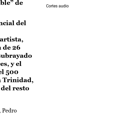
ble” de
Cortes audio
cial del
artista,
 de 26
 subrayado
s, y el
el 500
a Trinidad,
 del resto
, Pedro