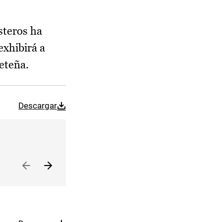
steros ha
exhibirá a
ceteña.
Descargar