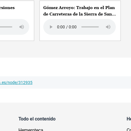
rsiones
Gómez Arroyo: Trabajo en el Plan
de Carreteras de la Sierra de San
Vicente
Audio file
ha.es/node/312935
Todo el contenido
H
Hemeroteca
Co