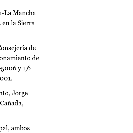
la-La Mancha
 en la Sierra
Consejería de
ionamiento de
-5006 y 1,6
5001.
nto, Jorge
 Cañada,
ipal, ambos