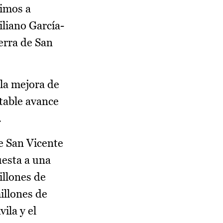
dimos a
iliano García-
erra de San
 la mejora de
otable avance
.
e San Vicente
uesta a una
illones de
millones de
ila y el