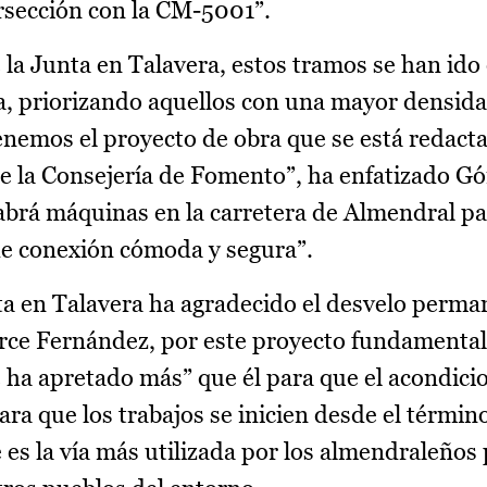
rsección con la CM-5001”.
 la Junta en Talavera, estos tramos se han ido
na, priorizando aquellos con una mayor densid
enemos el proyecto de obra que se está redact
de la Consejería de Fomento”, ha enfatizado G
abrá máquinas en la carretera de Almendral pa
de conexión cómoda y segura”.
ta en Talavera ha agradecido el desvelo perma
rce Fernández, por este proyecto fundamental
 ha apretado más” que él para que el acondic
para que los trabajos se inicien desde el términ
s la vía más utilizada por los almendraleños p