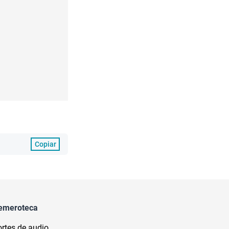
Copiar
emeroteca
rtes de audio