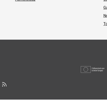
Ga
No
To