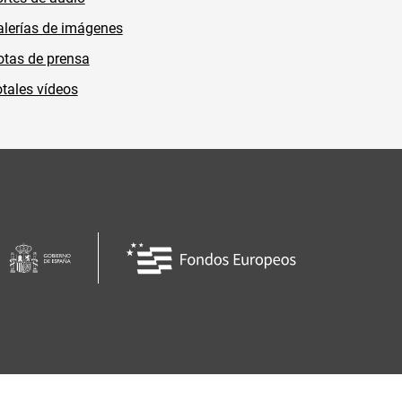
lerías de imágenes
tas de prensa
tales vídeos