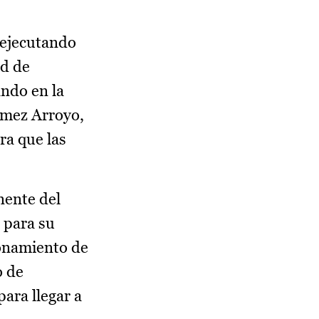
 ejecutando
ad de
ando en la
ómez Arroyo,
ra que las
nente del
 para su
ionamiento de
o de
ara llegar a