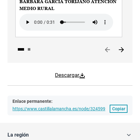
BÁRBARA GARCÍA TORIJANO ATENCION
BÁ
MEDIO RURAL
NO
TE
Audio file
Aud
Descargar
Enlace permanente:
https://www.castillalamancha.es/node/324599
Copiar
La región