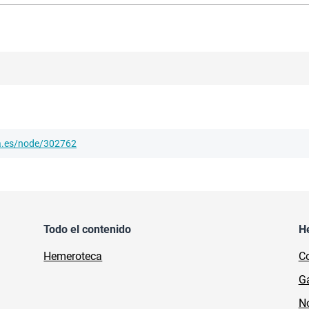
ha.es/node/302762
Todo el contenido
H
Hemeroteca
Co
Ga
No