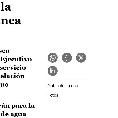
la
enca
sco
 Ejecutivo
servicio
relación
nuo
Notas de prensa
Fotos
rán para la
 de agua