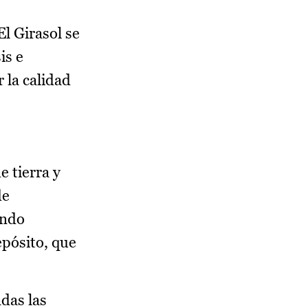
l Girasol se
is e
r la calidad
e tierra y
de
ando
epósito, que
adas las