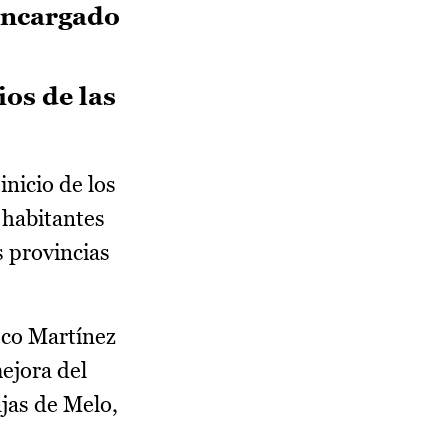
 encargado
os de las
nicio de los
 habitantes
s provincias
sco Martínez
ejora del
jas de Melo,