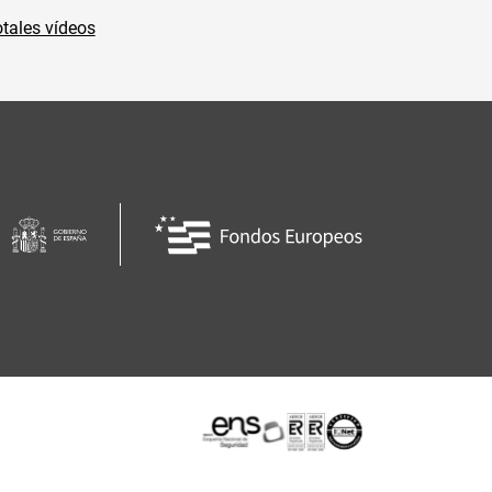
tales vídeos
Certificaciones o