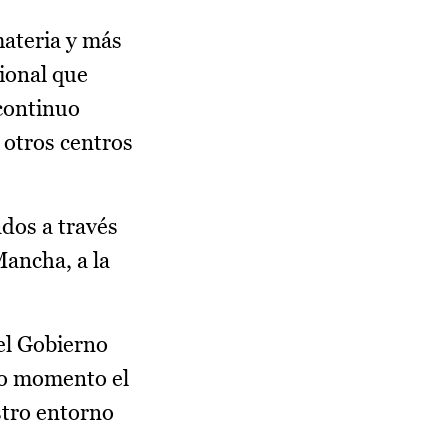
materia y más
cional que
continuo
 otros centros
dos a través
Mancha, a la
el Gobierno
do momento el
stro entorno