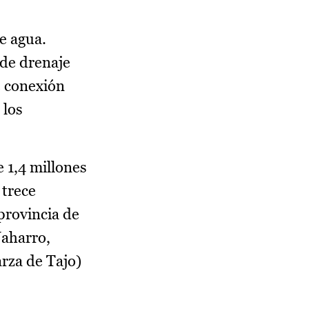
e agua.
 de drenaje
e conexión
 los
 1,4 millones
 trece
provincia de
Naharro,
rza de Tajo)