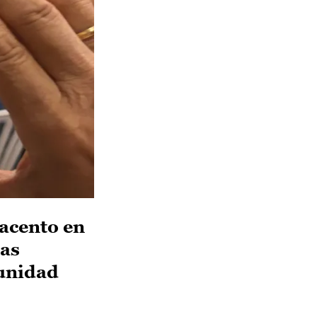
 acento en
mas
munidad