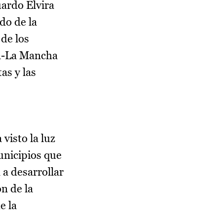
uardo Elvira
do de la
 de los
la-La Mancha
as y las
visto la luz
unicipios que
 a desarrollar
n de la
e la