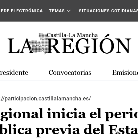
SEDE ELECTRÓNICA
TEMAS
SITUACIONES COTIDIANA
Presidente
Convocatorias
Emisione
s://participacion.castillalamancha.es/
gional inicia el per
blica previa del Est