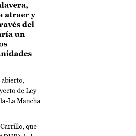
lavera,
a atraer y
ravés del
aría un
os
 unidades
abierto,
oyecto de Ley
illa-La Mancha
Carrillo, que