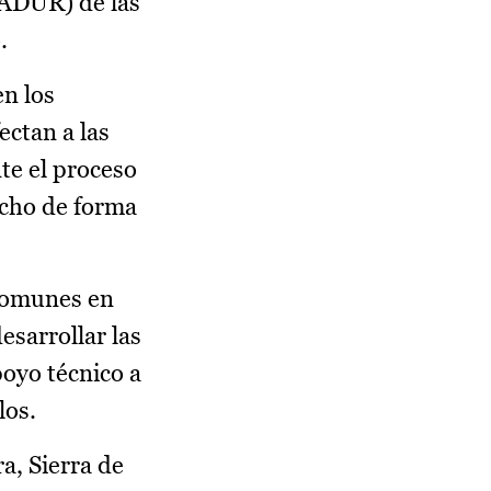
(ADUR) de las
.
en los
ectan a las
te el proceso
echo de forma
 comunes en
esarrollar las
oyo técnico a
los.
a, Sierra de