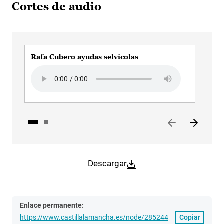
Cortes de audio
Rafa Cubero ayudas selvícolas
Raf
Audio file
Aud
Descargar
Enlace permanente:
https://www.castillalamancha.es/node/285244
Copiar