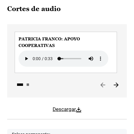
Cortes de audio
PATRICIA FRANCO: APOYO
PA
COOPERATIVAS
DI
Audio file
Aud
Descargar