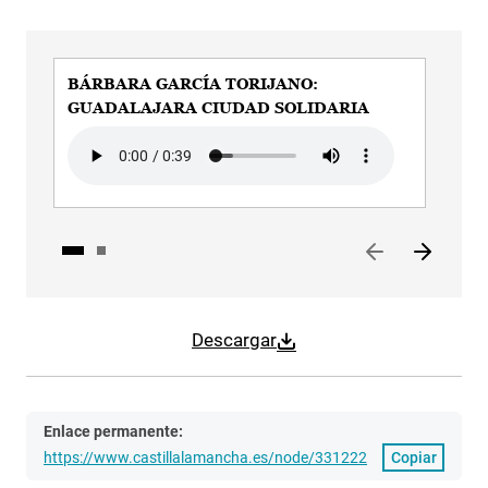
BÁRBARA GARCÍA TORIJANO:
BÁ
GUADALAJARA CIUDAD SOLIDARIA
CI
IN
Audio file
Aud
Descargar
Enlace permanente:
https://www.castillalamancha.es/node/331222
Copiar