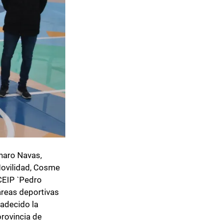
Charo Navas,
Movilidad, Cosme
 CEIP `Pedro
 áreas deportivas
radecido la
provincia de