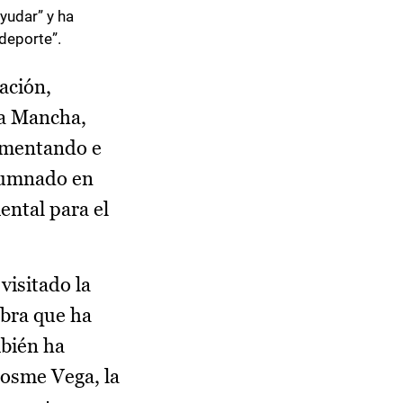
ayudar” y ha
 deporte”.
ación,
La Mancha,
fomentando e
alumnado en
ental para el
visitado la
obra que ha
mbién ha
Cosme Vega, la