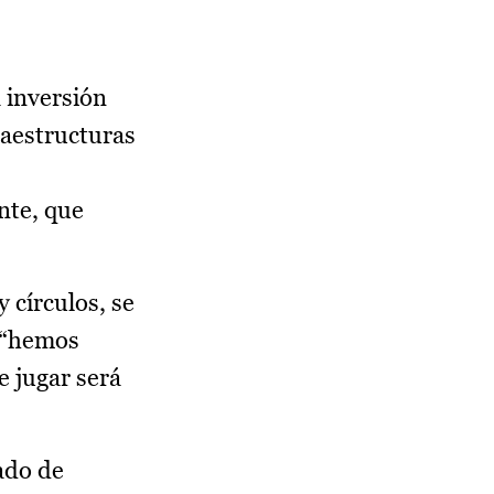
 inversión
raestructuras
ante, que
y círculos, se
a “hemos
e jugar será
tado de