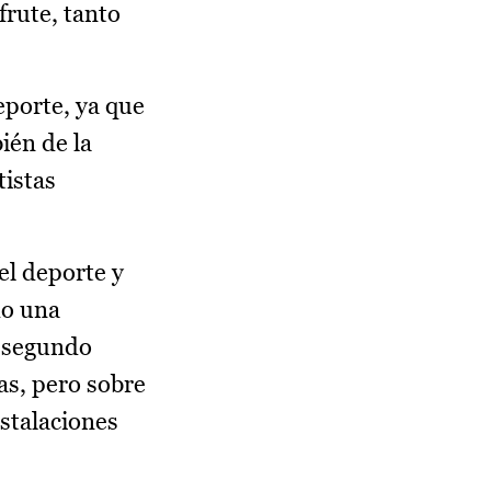
frute, tanto
eporte, ya que
ién de la
tistas
el deporte y
do una
n segundo
as, pero sobre
stalaciones