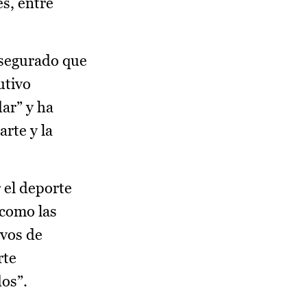
es, entre
 asegurado que
utivo
dar” y ha
arte y la
r el deporte
 como las
ivos de
rte
os”.