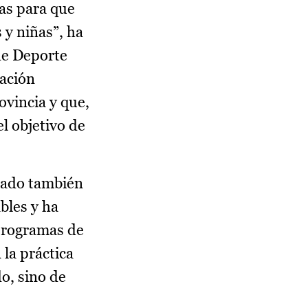
vas para que
 y niñas”, ha
de Deporte
iación
ovincia y que,
l objetivo de
acado también
bles y ha
programas de
 la práctica
o, sino de