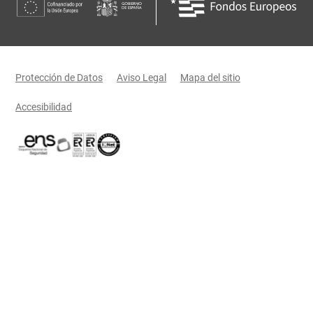
Menú legal
Protección de Datos
Aviso Legal
Mapa del sitio
Accesibilidad
Certificaciones oficiales del Gobierno de Castilla-La Mancha