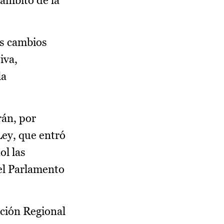
ámbito de la
os cambios
iva,
la
rán, por
Ley, que entró
ol las
el Parlamento
ación Regional