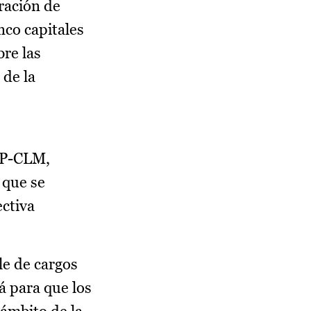
ración de
nco capitales
bre las
 de la
EMP-CLM,
 que se
ectiva
le de cargos
á para que los