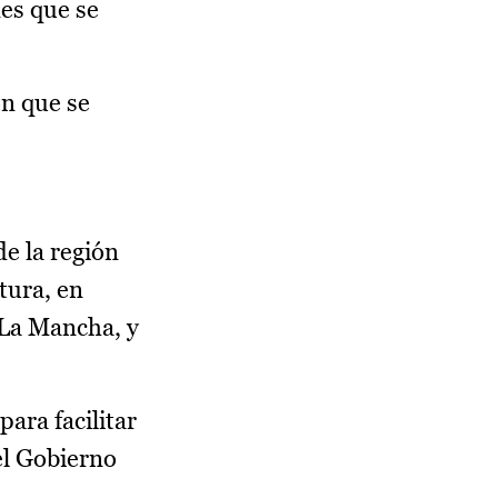
nes que se
ón que se
de la región
tura, en
-La Mancha, y
ara facilitar
el Gobierno