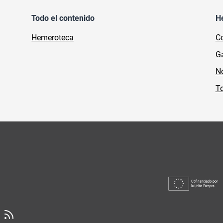
Todo el contenido
H
Hemeroteca
Co
Ga
No
To