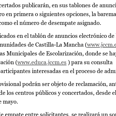
certados publicarán, en sus tablones de anunci
tro en primera o siguientes opciones, la barem
sí como el número de desempate asignado.
cados en el tablón de anuncios electrónico de 
munidades de Castilla-La Mancha (
www.jccm.
nas Municipales de Escolarización, donde se h
cación (
www.educa.jccm.es
) para su consulta
participantes interesadas en el proceso de adm
ovisional podrán ser objeto de reclamación, ant
 de los centros públicos y concertados, desde 
de mayo.
de empate entre solicitantes, se realizará un so