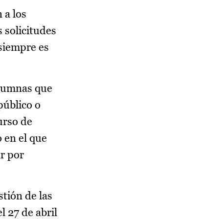
 a los
 solicitudes
 siempre es
alumnas que
público o
urso de
 en el que
ar por
stión de las
l 27 de abril