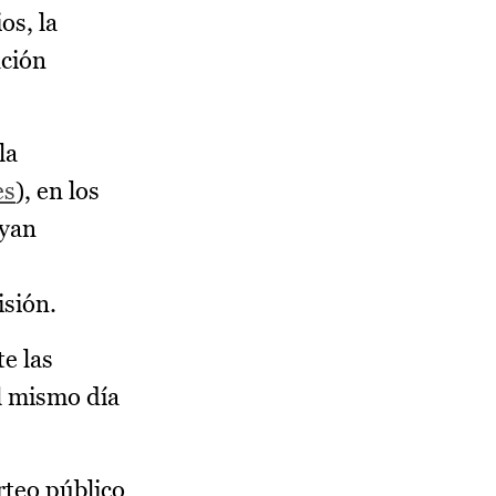
os, la
ación
la
es
), en los
ayan
isión.
e las
el mismo día
rteo público