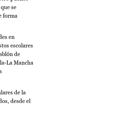
 que se
de forma
udes en
stos escolares
tablón de
illa-La Mancha
a
lares de la
dos, desde el