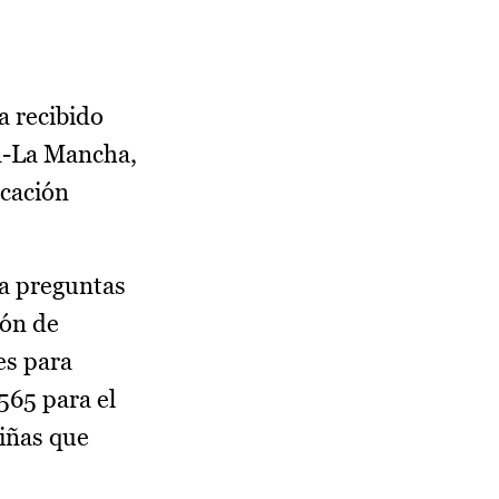
a recibido
la-La Mancha,
ucación
 a preguntas
ión de
es para
565 para el
niñas que