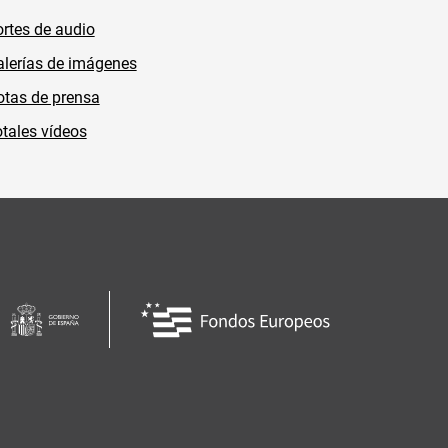
rtes de audio
lerías de imágenes
tas de prensa
tales vídeos