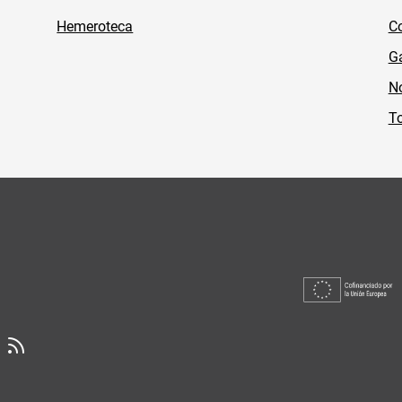
Hemeroteca
Co
Ga
No
To