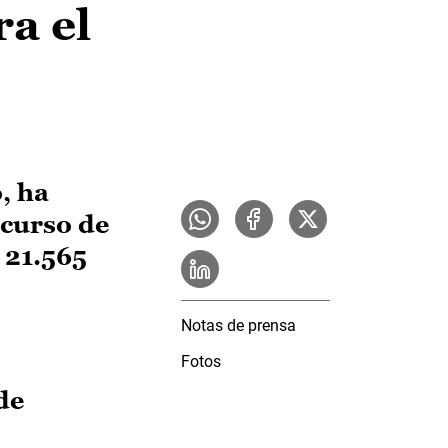
a el
, ha
 curso de
 21.565
Notas de prensa
Fotos
de