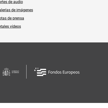
rtes de audio
lerías de imágenes
tas de prensa
tales vídeos