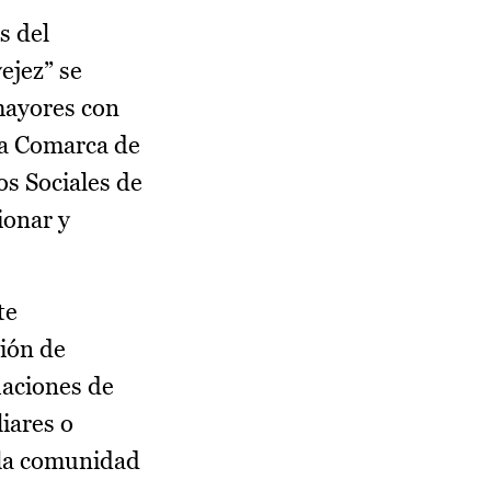
s del
ejez” se
mayores con
la Comarca de
os Sociales de
ionar y
te
ción de
uaciones de
iares o
n la comunidad