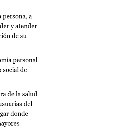
a persona, a
nder y atender
ión de su
nomía personal
 social de
ra de la salud
usuarias del
ugar donde
mayores