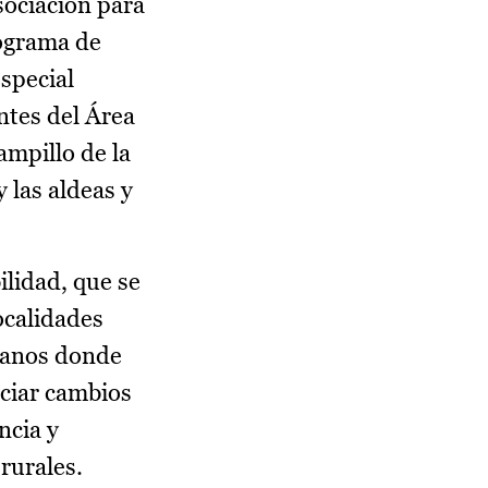
sociación para
rograma de
especial
ntes del Área
ampillo de la
y las aldeas y
ilidad, que se
ocalidades
rbanos donde
nciar cambios
ncia y
rurales.