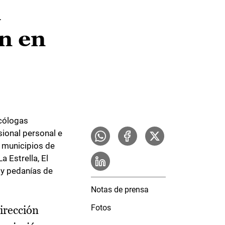
n
n en
icólogas
sional personal e
n municipios de
 Estrella, El
s y pedanías de
Notas de prensa
Fotos
Dirección