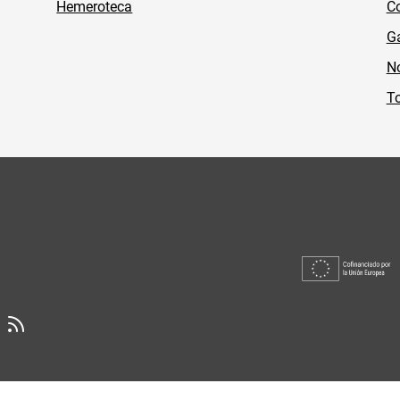
Hemeroteca
Co
Ga
No
To