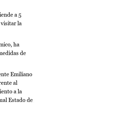
iende a 5
isitar la
mico, ha
 medidas de
dente Emiliano
rente al
ento a la
tual Estado de