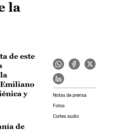
e la
ta de este
a
la
, Emiliano
iénica y
Notas de prensa
Fotos
Cortes audio
anía de