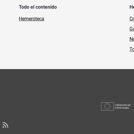
Todo el contenido
H
Hemeroteca
Co
Ga
No
To