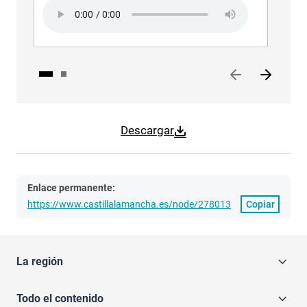
Audio file
Aud
Descargar
Enlace permanente:
https://www.castillalamancha.es/node/278013
Copiar
La región
Todo el contenido