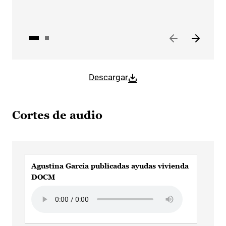
Descargar
Cortes de audio
Agustina García publicadas ayudas vivienda
Agu
DOCM
ayu
Audio file
Aud