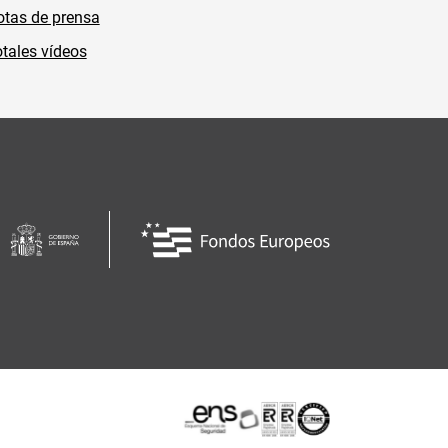
tas de prensa
tales vídeos
Certificaciones o