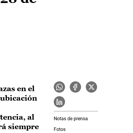
l
azas en el
 ubicación
encia, al
Notas de prensa
irá siempre
Fotos