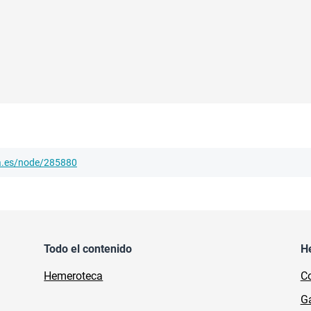
ha.es/node/285880
Todo el contenido
H
Hemeroteca
Co
Ga