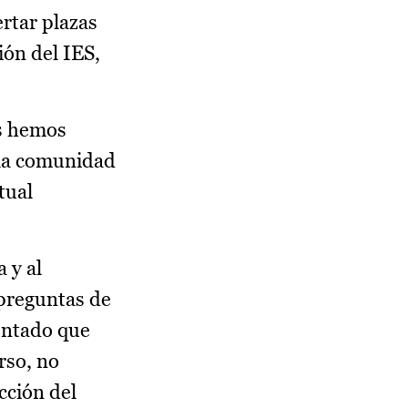
rtar plazas
ión del IES,
os hemos
 la comunidad
tual
 y al
preguntas de
mentado que
rso, no
cción del