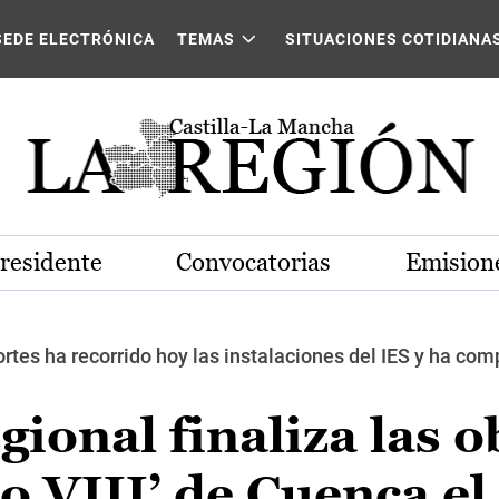
SEDE ELECTRÓNICA
TEMAS
SITUACIONES COTIDIANA
Presidente
Convocatorias
Emisione
ortes ha recorrido hoy las instalaciones del IES y ha c
gional finaliza las o
o VIII’ de Cuenca el