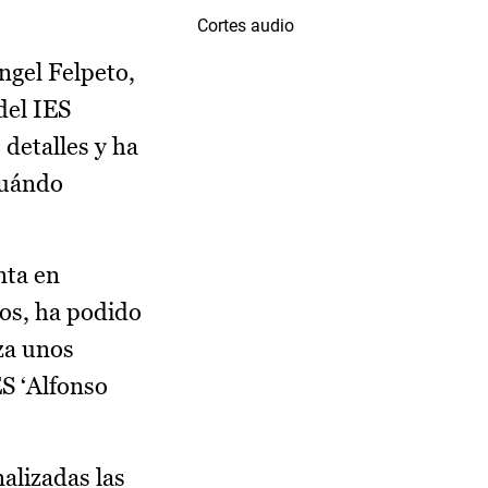
Cortes audio
ngel Felpeto,
del IES
 detalles y ha
cuándo
nta en
ros, ha podido
za unos
S ‘Alfonso
alizadas las