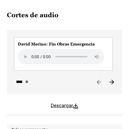
Cortes de audio
David Merino: Fin Obras Emergencia
Dav
Audio file
Aud
Descargar