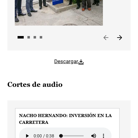
Descargar
Cortes de audio
NACHO HERNANDO: INVERSIÓN EN LA
NA
CARRETERA
Audi
Audio file