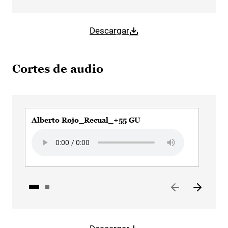
Descargar
Cortes de audio
Alberto Rojo_Recual_+55 GU
Alb
Audio file
Aud