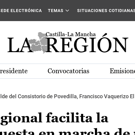
SEDE ELECTRÓNICA
TEMAS
SITUACIONES COTIDIANA
Presidente
Convocatorias
Emisione
lde del Consistorio de Povedilla, Francisco Vaquerizo El G
ional facilita la
puesta en marcha de