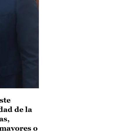
ste
idad de la
as,
 mayores o