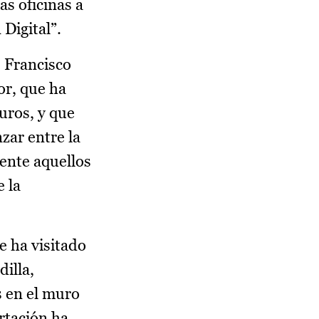
s oficinas a
 Digital”.
, Francisco
or, que ha
uros, y que
zar entre la
ente aquellos
e la
e ha visitado
dilla,
s en el muro
rtación ha