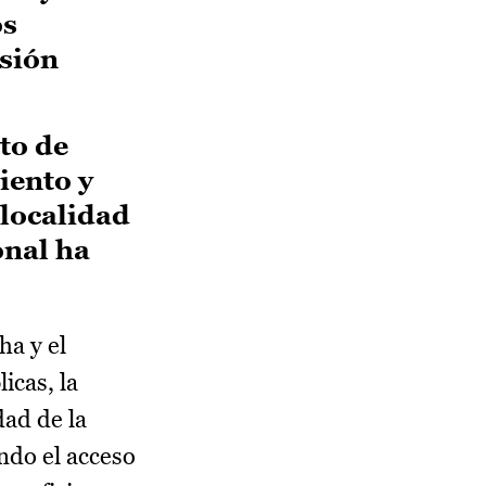
os
usión
to de
iento y
 localidad
onal ha
ha y el
icas, la
dad de la
ando el acceso