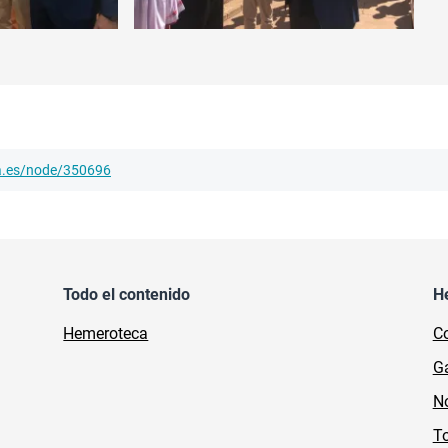
ha.es/node/350696
Todo el contenido
H
Hemeroteca
Co
Ga
No
To