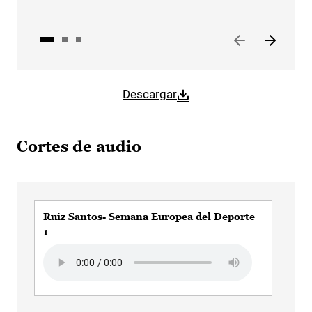
Descargar
Cortes de audio
Ruiz Santos- Semana Europea del Deporte
Die
1
Aud
Audio file