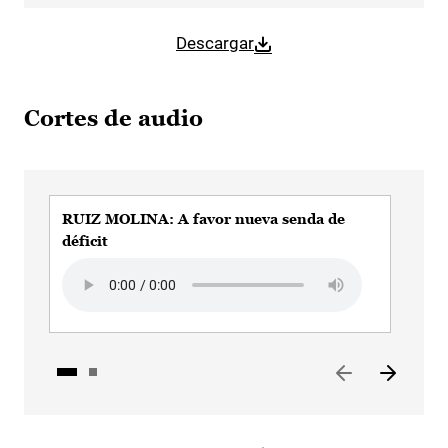
Descargar
Cortes de audio
RUIZ MOLINA: A favor nueva senda de
Rui
déficit
Aud
Audio file