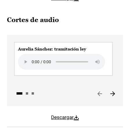
Cortes de audio
Aurelia Sánchez: tramitación ley
Aur
Can
Audio file
Audi
Descargar