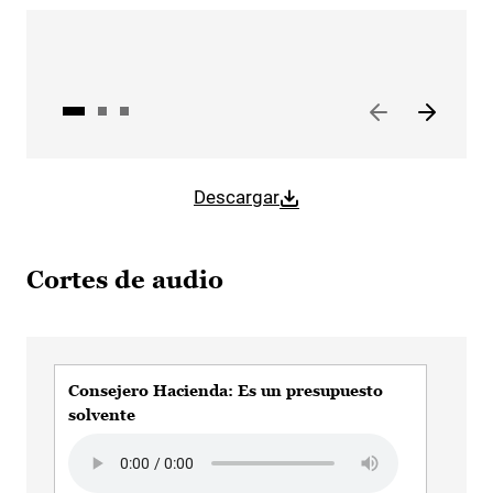
Descargar
Cortes de audio
Consejero Hacienda: Es un presupuesto
Con
solvente
1,5%
Audio file
Audi