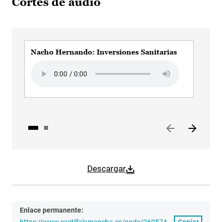
Cortes de audio
Nacho Hernando: Inversiones Sanitarias
Nac
Opo
Audio file
Aud
Descargar
Enlace permanente:
https://www.castillalamancha.es/node/260574
Copiar