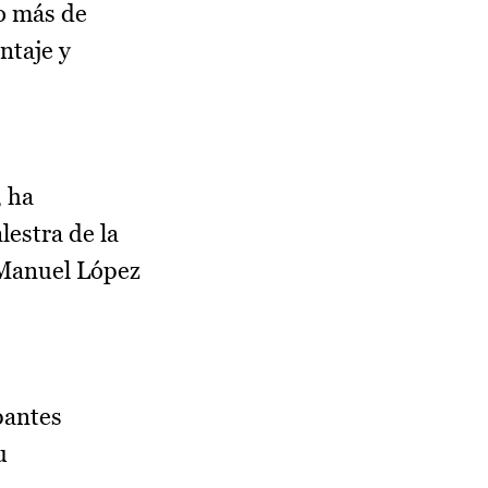
o más de
ntaje y
, ha
lestra de la
é Manuel López
pantes
u