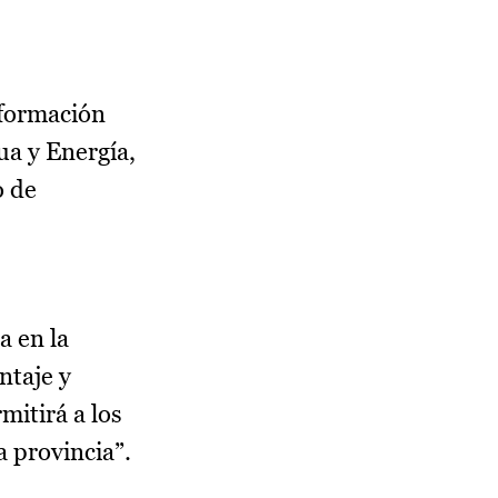
 formación
ua y Energía,
o de
a en la
ntaje y
mitirá a los
 provincia”.