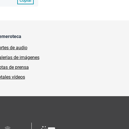
Copiar
emeroteca
rtes de audio
lerías de imágenes
tas de prensa
tales vídeos