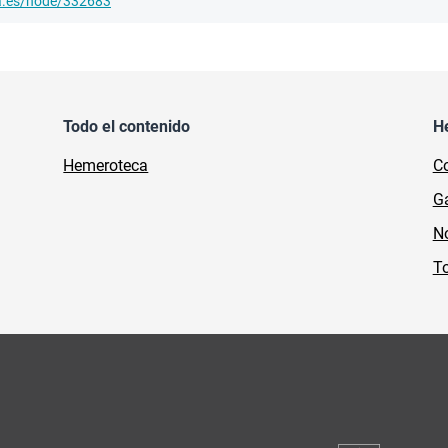
ha.es/node/332683
Todo el contenido
H
Hemeroteca
Co
Ga
No
To