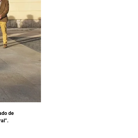
cado de
al”.