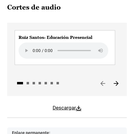
Cortes de audio
Ruiz Santos- Educación Presencial
Ruiz
Cen
Audio file
Audi
Descargar
Enlace permanente: