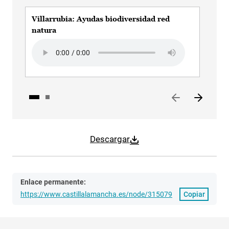
Villarrubia: Ayudas biodiversidad red
Vil
natura
mot
Audio file
Aud
Descargar
Enlace permanente:
https://www.castillalamancha.es/node/315079
Copiar