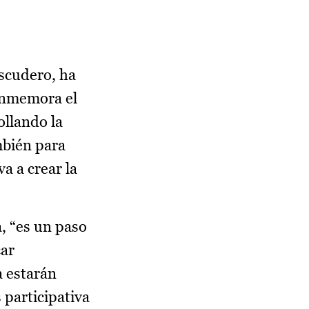
Escudero, ha
onmemora el
ollando la
mbién para
a a crear la
a, “es un paso
car
a estarán
 participativa