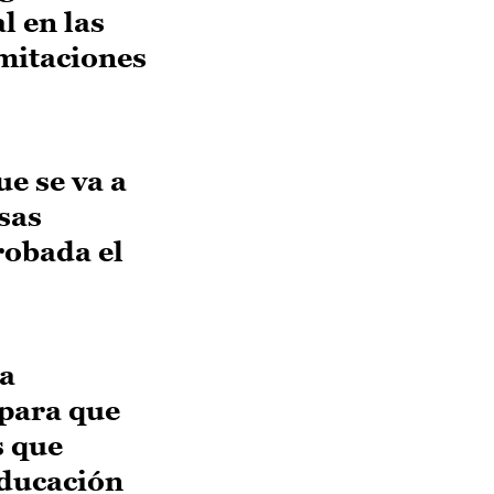
 en las
imitaciones
e se va a
sas
robada el
la
 para que
s que
educación