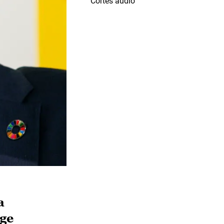
Cortes audio
a
age