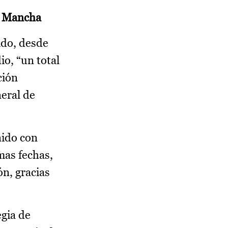
La Mancha
ido, desde
io, “un total
ción
neral de
nido con
mas fechas,
n, gracias
egia de