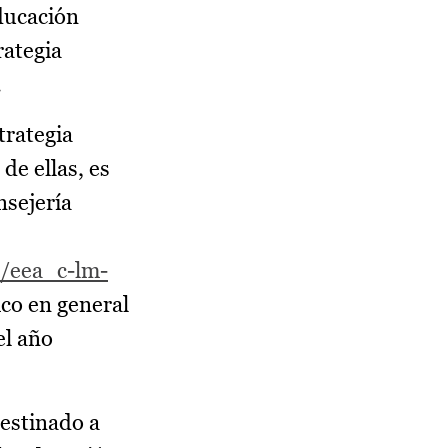
ducación
rategia
.
trategia
de ellas, es
nsejería
1/eea_c-lm-
ico en general
el año
destinado a