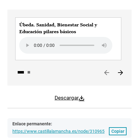
Úbeda. Sanidad, Bienestar Social y
übe
Educación pilares básicos
Aud
Audio file
Descargar
Enlace permanente:
https://www.castillalamancha.es/node/310965
Copiar